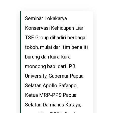
Seminar Lokakarya
Konservasi Kehidupan Liar
TSE Group dihadiri berbagai
tokoh, mulai dari tim peneliti
burung dan kura-kura
moncong babi dari IPB
University, Gubernur Papua
Selatan Apollo Safanpo,
Ketua MRP-PPS Papua
Selatan Damianus Katayu,