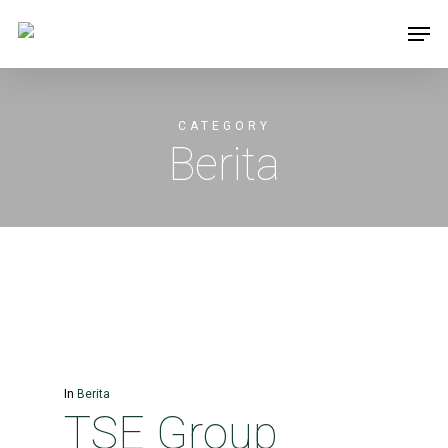
Skip
Men
to
main
CATEGORY
content
Berita
In
Berita
TSE Group