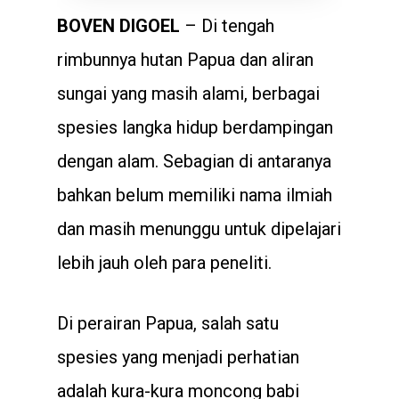
BOVEN DIGOEL
– Di tengah
rimbunnya hutan Papua dan aliran
sungai yang masih alami, berbagai
spesies langka hidup berdampingan
dengan alam. Sebagian di antaranya
bahkan belum memiliki nama ilmiah
dan masih menunggu untuk dipelajari
lebih jauh oleh para peneliti.
Di perairan Papua, salah satu
spesies yang menjadi perhatian
adalah kura-kura moncong babi