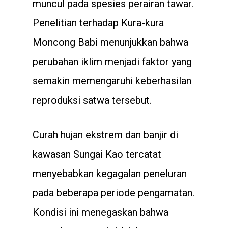
muncul pada spesies perairan tawar.
Penelitian terhadap Kura-kura
Moncong Babi menunjukkan bahwa
perubahan iklim menjadi faktor yang
semakin memengaruhi keberhasilan
reproduksi satwa tersebut.
Curah hujan ekstrem dan banjir di
kawasan Sungai Kao tercatat
menyebabkan kegagalan peneluran
pada beberapa periode pengamatan.
Kondisi ini menegaskan bahwa