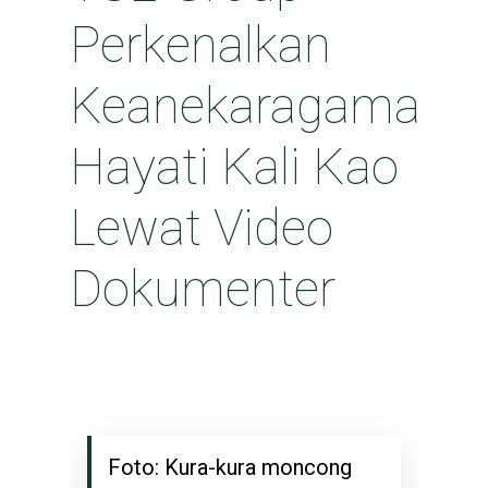
Perkenalkan
Keanekaragaman
Hayati Kali Kao
Lewat Video
Dokumenter
Foto: Kura-kura moncong