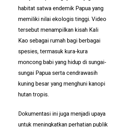
habitat satwa endemik Papua yang
memiliki nilai ekologis tinggi. Video
tersebut menampilkan kisah Kali
Kao sebagai rumah bagi berbagai
spesies, termasuk kura-kura
moncong babi yang hidup di sungai-
sungai Papua serta cendrawasih
kuning besar yang menghuni kanopi
hutan tropis.
Dokumentasi ini juga menjadi upaya
untuk meningkatkan perhatian publik