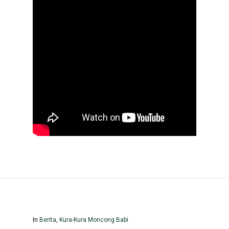
In
Berita
,
Kura-Kura Moncong Babi