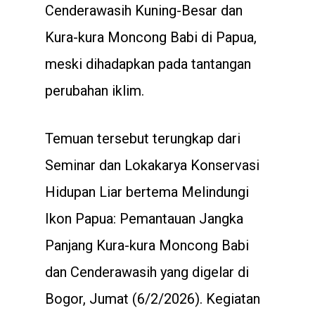
Cenderawasih Kuning-Besar dan
Kura-kura Moncong Babi di Papua,
meski dihadapkan pada tantangan
perubahan iklim.
Temuan tersebut terungkap dari
Seminar dan Lokakarya Konservasi
Hidupan Liar bertema Melindungi
Ikon Papua: Pemantauan Jangka
Panjang Kura-kura Moncong Babi
dan Cenderawasih yang digelar di
Bogor, Jumat (6/2/2026). Kegiatan