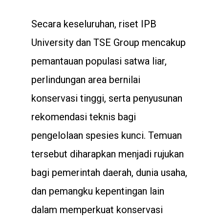
Secara keseluruhan, riset IPB
University dan TSE Group mencakup
pemantauan populasi satwa liar,
perlindungan area bernilai
konservasi tinggi, serta penyusunan
rekomendasi teknis bagi
pengelolaan spesies kunci. Temuan
tersebut diharapkan menjadi rujukan
bagi pemerintah daerah, dunia usaha,
dan pemangku kepentingan lain
dalam memperkuat konservasi