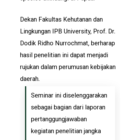
Dekan Fakultas Kehutanan dan
Lingkungan IPB University, Prof. Dr.
Dodik Ridho Nurrochmat, berharap
hasil penelitian ini dapat menjadi
rujukan dalam perumusan kebijakan
daerah.
Seminar ini diselenggarakan
sebagai bagian dari laporan
pertanggungjawaban
kegiatan penelitian jangka