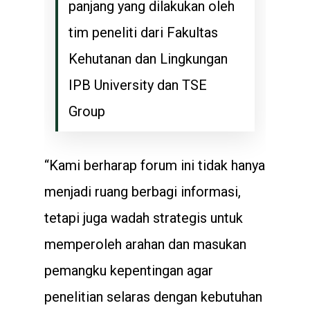
panjang yang dilakukan oleh
tim peneliti dari Fakultas
Kehutanan dan Lingkungan
IPB University dan TSE
Group
“Kami berharap forum ini tidak hanya
menjadi ruang berbagi informasi,
tetapi juga wadah strategis untuk
memperoleh arahan dan masukan
pemangku kepentingan agar
penelitian selaras dengan kebutuhan