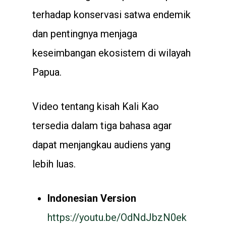
terhadap konservasi satwa endemik
dan pentingnya menjaga
keseimbangan ekosistem di wilayah
Papua.
Video tentang kisah Kali Kao
tersedia dalam tiga bahasa agar
dapat menjangkau audiens yang
lebih luas.
Indonesian Version
https://youtu.be/OdNdJbzN0ek