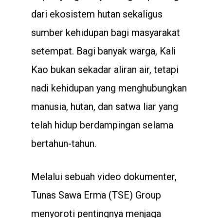
dari ekosistem hutan sekaligus
sumber kehidupan bagi masyarakat
setempat. Bagi banyak warga, Kali
Kao bukan sekadar aliran air, tetapi
nadi kehidupan yang menghubungkan
manusia, hutan, dan satwa liar yang
telah hidup berdampingan selama
bertahun-tahun.
Melalui sebuah video dokumenter,
Tunas Sawa Erma (TSE) Group
menyoroti pentingnya menjaga