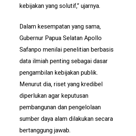
kebijakan yang solutif,” ujarnya.
Dalam kesempatan yang sama,
Gubernur Papua Selatan Apollo
Safanpo menilai penelitian berbasis
data ilmiah penting sebagai dasar
pengambilan kebijakan publik.
Menurut dia, riset yang kredibel
diperlukan agar keputusan
pembangunan dan pengelolaan
sumber daya alam dilakukan secara
bertanggung jawab.