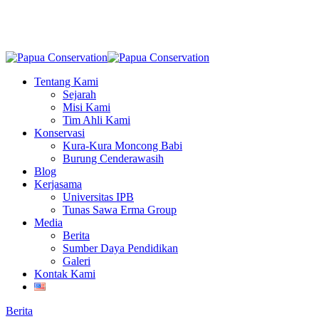
Skip
to
main
content
Menu
Tentang Kami
Sejarah
Misi Kami
Tim Ahli Kami
Konservasi
Kura-Kura Moncong Babi
Burung Cenderawasih
Blog
Kerjasama
Universitas IPB
Tunas Sawa Erma Group
Media
Berita
Sumber Daya Pendidikan
Galeri
Kontak Kami
Berita