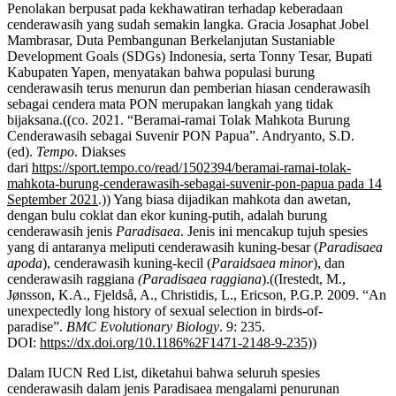
Penolakan berpusat pada kekhawatiran terhadap keberadaan
cenderawasih yang sudah semakin langka. Gracia Josaphat Jobel
Mambrasar, Duta Pembangunan Berkelanjutan Sustaniable
Development Goals (SDGs) Indonesia, serta Tonny Tesar, Bupati
Kabupaten Yapen, menyatakan bahwa populasi burung
cenderawasih terus menurun dan pemberian hiasan cenderawasih
sebagai cendera mata PON merupakan langkah yang tidak
bijaksana.((co. 2021. “Beramai-ramai Tolak Mahkota Burung
Cenderawasih sebagai Suvenir PON Papua”. Andryanto, S.D.
(ed).
Tempo
. Diakses
dari
https://sport.tempo.co/read/1502394/beramai-ramai-tolak-
mahkota-burung-cenderawasih-sebagai-suvenir-pon-papua pada 14
September 2021
.)) Yang biasa dijadikan mahkota dan awetan,
dengan bulu coklat dan ekor kuning-putih, adalah burung
cenderawasih jenis
Paradisaea
. Jenis ini mencakup tujuh spesies
yang di antaranya meliputi cenderawasih kuning-besar (
Paradisaea
apoda
), cenderawasih kuning-kecil (
Paraidsaea minor
), dan
cenderawasih raggiana
(Paradisaea raggiana
).((Irestedt, M.,
Jønsson, K.A., Fjeldså, A., Christidis, L., Ericson, P.G.P. 2009. “An
unexpectedly long history of sexual selection in birds-of-
paradise”.
BMC Evolutionary Biology
. 9: 235.
DOI:
https://dx.doi.org/10.1186%2F1471-2148-9-235))
Dalam IUCN Red List, diketahui bahwa seluruh spesies
cenderawasih dalam jenis Paradisaea mengalami penurunan