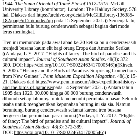
1944.
The Suma Oriental of Tomé Pires
of 1512-1515
. McGill
University Library (kontributor). London: The Hakluyt Society, 578
hal. Diakses dari
https://archive.org/details/McGillLibrary-136385-
182/page/n155/mode/2up
pada 15 September 2021.)) Semenjak itu,
permintaan bulu burung cenderawasih sebagai bagian dari mode
terus meningkat.
Tren ini memuncak pada awal abad ke-20 ketika bulu cenderawasih
menjadi busana kaum elit bagi orang Eropa dan Amerika Serikat.
((Andaya, L.Y. 2017. “Flights of fancy: The bird of paradise and its
cultural impact”.
Journal of Southeast Asian Studies
. 48(3): 372-
389. DOI:
https://doi.org/10.1017/S0022463417000546
))((Kirsch,
S. 2006. “History and the Birds of Paradise. Surprising Connections
from New Guinea”.
Penn Museum Expedition Magazine.
48(1): 15-
21. Diakses dari
https://www.penn.museum/sites/expedition/history-
and-the-birds-of-paradise/
pada 14 September 2021.)) Antara tahun
1905 dan 1920, 30.000 hingga 80.000 burung cenderawasih
dibunuh setiap tahunnya untuk memenuhi permintaan pasar. Seluruh
usaha untuk menghentikan kepunahan burung ini sia-sia. Namun
beruntung, burung cenderawasih selamat karena tren busana
bergeser dan permintaan pasar turun.((Andaya, L.Y. 2017. “Flights
of fancy: The bird of paradise and its cultural impact”.
Journal of
Southeast Asian Studies
. 48(3): 372-389.
DOI:
https://doi.org/10.1017/S0022463417000546
))