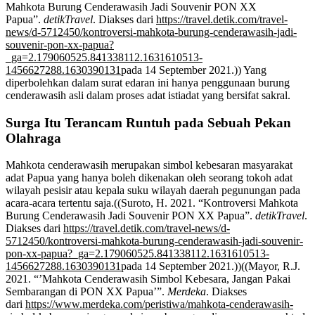
Mahkota Burung Cenderawasih Jadi Souvenir PON XX
Papua”.
detikTravel
. Diakses dari
https://travel.detik.com/travel-
news/d-5712450/kontroversi-mahkota-burung-cenderawasih-jadi-
souvenir-pon-xx-papua?
_ga=2.179060525.841338112.1631610513-
1456627288.1630390131
pada 14 September 2021.)) Yang
diperbolehkan dalam surat edaran ini hanya penggunaan burung
cenderawasih asli dalam proses adat istiadat yang bersifat sakral.
Surga Itu Terancam Runtuh pada Sebuah Pekan
Olahraga
Mahkota cenderawasih merupakan simbol kebesaran masyarakat
adat Papua yang hanya boleh dikenakan oleh seorang tokoh adat
wilayah pesisir atau kepala suku wilayah daerah pegunungan pada
acara-acara tertentu saja.((Suroto, H. 2021. “Kontroversi Mahkota
Burung Cenderawasih Jadi Souvenir PON XX Papua”.
detikTravel
.
Diakses dari
https://travel.detik.com/travel-news/d-
5712450/kontroversi-mahkota-burung-cenderawasih-jadi-souvenir-
pon-xx-papua?_ga=2.179060525.841338112.1631610513-
1456627288.1630390131
pada 14 September 2021.))((Mayor, R.J.
2021. “’Mahkota Cenderawasih Simbol Kebesara, Jangan Pakai
Sembarangan di PON XX Papua’”.
Merdeka
. Diakses
dari
https://www.merdeka.com/peristiwa/mahkota-cenderawasih-