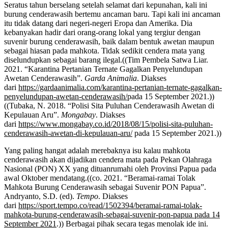
Seratus tahun berselang setelah selamat dari kepunahan, kali ini
burung cenderawasih bertemu ancaman baru. Tapi kali ini ancaman
itu tidak datang dari negeri-negeri Eropa dan Amerika. Dia
kebanyakan hadir dari orang-orang lokal yang tergiur dengan
suvenir burung cenderawasih, baik dalam bentuk awetan maupun
sebagai hiasan pada mahkota. Tidak sedikit cendera mata yang
diselundupkan sebagai barang ilegal.((Tim Pembela Satwa Liar.
2021. “Karantina Pertanian Ternate Gagalkan Penyelundupan
Awetan Cenderawasih”.
Garda Animalia
. Diakses
dari
https://gardaanimalia.com/karantina-pertanian-ternate-gagalkan-
penyelundupan-awetan-cenderawasih/
pada 15 September 2021.))
((Tubaka, N. 2018. “Polisi Sita Puluhan Cenderawasih Awetan di
Kepulauan Aru”.
Mongabay
. Diakses
dari
https://www.mongabay.co.id/2018/08/15/polisi-sita-puluhan-
cenderawasih-awetan-di-kepulauan-aru/
pada 15 September 2021.))
Yang paling hangat adalah merebaknya isu kalau mahkota
cenderawasih akan dijadikan cendera mata pada Pekan Olahraga
Nasional (PON) XX yang dituanrumahi oleh Provinsi Papua pada
awal Oktober mendatang.((co. 2021. “Beramai-ramai Tolak
Mahkota Burung Cenderawasih sebagai Suvenir PON Papua”.
Andryanto, S.D. (ed).
Tempo
. Diakses
dari
https://sport.tempo.co/read/1502394/beramai-ramai-tolak-
mahkota-burung-cenderawasih-sebagai-suvenir-pon-papua pada 14
September 2021
.)) Berbagai pihak secara tegas menolak ide ini.