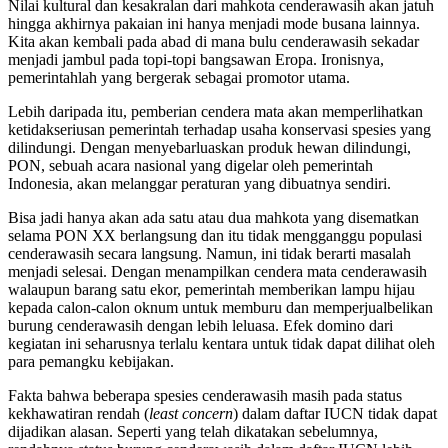
Nilai kultural dan kesakralan dari mahkota cenderawasih akan jatuh
hingga akhirnya pakaian ini hanya menjadi mode busana lainnya.
Kita akan kembali pada abad di mana bulu cenderawasih sekadar
menjadi jambul pada topi-topi bangsawan Eropa. Ironisnya,
pemerintahlah yang bergerak sebagai promotor utama.
Lebih daripada itu, pemberian cendera mata akan memperlihatkan
ketidakseriusan pemerintah terhadap usaha konservasi spesies yang
dilindungi. Dengan menyebarluaskan produk hewan dilindungi,
PON, sebuah acara nasional yang digelar oleh pemerintah
Indonesia, akan melanggar peraturan yang dibuatnya sendiri.
Bisa jadi hanya akan ada satu atau dua mahkota yang disematkan
selama PON XX berlangsung dan itu tidak mengganggu populasi
cenderawasih secara langsung. Namun, ini tidak berarti masalah
menjadi selesai. Dengan menampilkan cendera mata cenderawasih
walaupun barang satu ekor, pemerintah memberikan lampu hijau
kepada calon-calon oknum untuk memburu dan memperjualbelikan
burung cenderawasih dengan lebih leluasa. Efek domino dari
kegiatan ini seharusnya terlalu kentara untuk tidak dapat dilihat oleh
para pemangku kebijakan.
Fakta bahwa beberapa spesies cenderawasih masih pada status
kekhawatiran rendah (
least concern
) dalam daftar IUCN tidak dapat
dijadikan alasan. Seperti yang telah dikatakan sebelumnya,