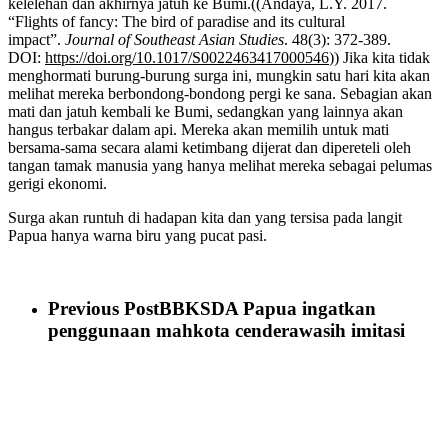
kelelehan dan akhirnya jatuh ke Bumi.((Andaya, L.Y. 2017.
“Flights of fancy: The bird of paradise and its cultural
impact”.
Journal of Southeast Asian Studies
. 48(3): 372-389.
DOI:
https://doi.org/10.1017/S0022463417000546
)) Jika kita tidak
menghormati burung-burung surga ini, mungkin satu hari kita akan
melihat mereka berbondong-bondong pergi ke sana. Sebagian akan
mati dan jatuh kembali ke Bumi, sedangkan yang lainnya akan
hangus terbakar dalam api. Mereka akan memilih untuk mati
bersama-sama secara alami ketimbang dijerat dan dipereteli oleh
tangan tamak manusia yang hanya melihat mereka sebagai pelumas
gerigi ekonomi.
Surga akan runtuh di hadapan kita dan yang tersisa pada langit
Papua hanya warna biru yang pucat pasi.
Previous Post
BBKSDA Papua ingatkan
penggunaan mahkota cenderawasih imitasi