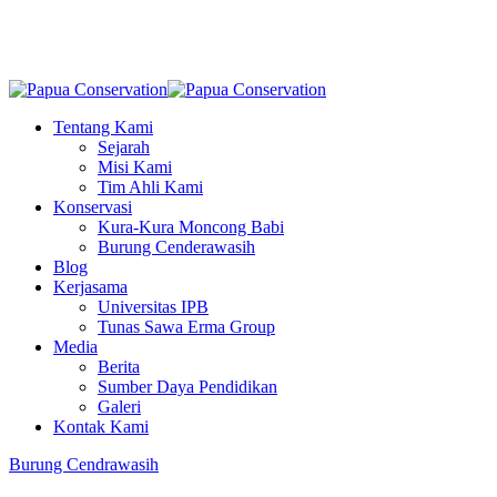
Skip
to
main
content
Menu
Tentang Kami
Sejarah
Misi Kami
Tim Ahli Kami
Konservasi
Kura-Kura Moncong Babi
Burung Cenderawasih
Blog
Kerjasama
Universitas IPB
Tunas Sawa Erma Group
Media
Berita
Sumber Daya Pendidikan
Galeri
Kontak Kami
Burung Cendrawasih