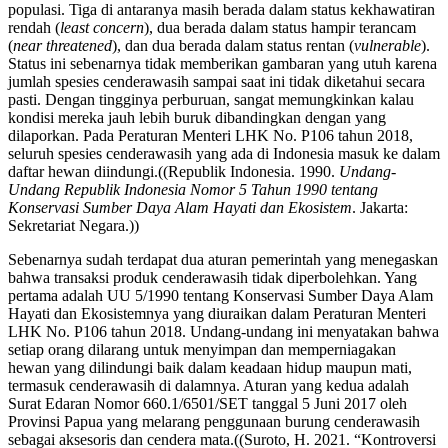
populasi. Tiga di antaranya masih berada dalam status kekhawatiran
rendah (
least concern
), dua berada dalam status hampir terancam
(
near threatened
), dan dua berada dalam status rentan (
vulnerable
).
Status ini sebenarnya tidak memberikan gambaran yang utuh karena
jumlah spesies cenderawasih sampai saat ini tidak diketahui secara
pasti. Dengan tingginya perburuan, sangat memungkinkan kalau
kondisi mereka jauh lebih buruk dibandingkan dengan yang
dilaporkan. Pada Peraturan Menteri LHK No. P106 tahun 2018,
seluruh spesies cenderawasih yang ada di Indonesia masuk ke dalam
daftar hewan diindungi.((Republik Indonesia. 1990.
Undang-
Undang Republik Indonesia Nomor 5 Tahun 1990 tentang
Konservasi Sumber Daya Alam Hayati dan Ekosistem
. Jakarta:
Sekretariat Negara.))
Sebenarnya sudah terdapat dua aturan pemerintah yang menegaskan
bahwa transaksi produk cenderawasih tidak diperbolehkan. Yang
pertama adalah UU 5/1990 tentang Konservasi Sumber Daya Alam
Hayati dan Ekosistemnya yang diuraikan dalam Peraturan Menteri
LHK No. P106 tahun 2018. Undang-undang ini menyatakan bahwa
setiap orang dilarang untuk menyimpan dan memperniagakan
hewan yang dilindungi baik dalam keadaan hidup maupun mati,
termasuk cenderawasih di dalamnya. Aturan yang kedua adalah
Surat Edaran Nomor 660.1/6501/SET tanggal 5 Juni 2017 oleh
Provinsi Papua yang melarang penggunaan burung cenderawasih
sebagai aksesoris dan cendera mata.((Suroto, H. 2021. “Kontroversi