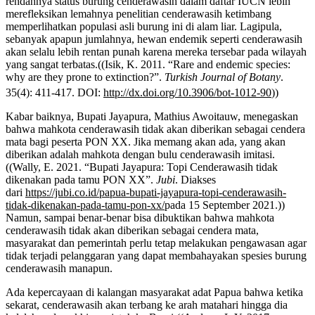
rendahnya status burung cenderawasih dalam daftar IUCN lebih
merefleksikan lemahnya penelitian cenderawasih ketimbang
memperlihatkan populasi asli burung ini di alam liar. Lagipula,
sebanyak apapun jumlahnya, hewan endemik seperti cenderawasih
akan selalu lebih rentan punah karena mereka tersebar pada wilayah
yang sangat terbatas.((Isik, K. 2011. “Rare and endemic species:
why are they prone to extinction?”.
Turkish Journal of Botany
.
35(4): 411-417. DOI:
http://dx.doi.org/10.3906/bot-1012-90
))
Kabar baiknya, Bupati Jayapura, Mathius Awoitauw, menegaskan
bahwa mahkota cenderawasih tidak akan diberikan sebagai cendera
mata bagi peserta PON XX. Jika memang akan ada, yang akan
diberikan adalah mahkota dengan bulu cenderawasih imitasi.
((Wally, E. 2021. “Bupati Jayapura: Topi Cenderawasih tidak
dikenakan pada tamu PON XX”.
Jubi
. Diakses
dari
https://jubi.co.id/papua-bupati-jayapura-topi-cenderawasih-
tidak-dikenakan-pada-tamu-pon-xx/
pada 15 September 2021.))
Namun, sampai benar-benar bisa dibuktikan bahwa mahkota
cenderawasih tidak akan diberikan sebagai cendera mata,
masyarakat dan pemerintah perlu tetap melakukan pengawasan agar
tidak terjadi pelanggaran yang dapat membahayakan spesies burung
cenderawasih manapun.
Ada kepercayaan di kalangan masyarakat adat Papua bahwa ketika
sekarat, cenderawasih akan terbang ke arah matahari hingga dia