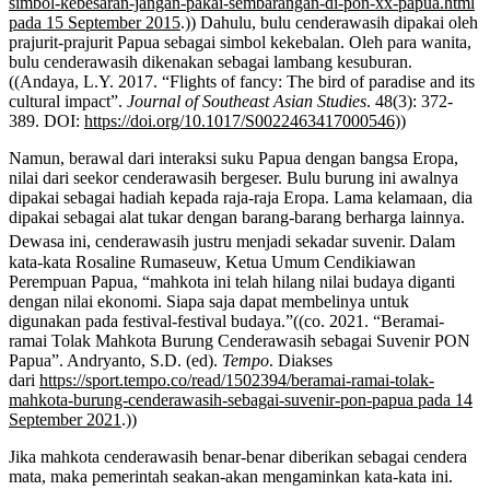
simbol-kebesaran-jangan-pakai-sembarangan-di-pon-xx-papua.html
pada 15 September 2015
.)) Dahulu, bulu cenderawasih dipakai oleh
prajurit-prajurit Papua sebagai simbol kekebalan. Oleh para wanita,
bulu cenderawasih dikenakan sebagai lambang kesuburan.
((Andaya, L.Y. 2017. “Flights of fancy: The bird of paradise and its
cultural impact”.
Journal of Southeast Asian Studies
. 48(3): 372-
389. DOI:
https://doi.org/10.1017/S0022463417000546
))
Namun, berawal dari interaksi suku Papua dengan bangsa Eropa,
nilai dari seekor cenderawasih bergeser. Bulu burung ini awalnya
dipakai sebagai hadiah kepada raja-raja Eropa. Lama kelamaan, dia
dipakai sebagai alat tukar dengan barang-barang berharga lainnya.
Dewasa ini, cenderawasih justru menjadi sekadar suvenir.
Dalam
kata-kata Rosaline Rumaseuw, Ketua Umum Cendikiawan
Perempuan Papua, “mahkota ini telah hilang nilai budaya diganti
dengan nilai ekonomi. Siapa saja dapat membelinya untuk
digunakan pada festival-festival budaya.”((co. 2021. “Beramai-
ramai Tolak Mahkota Burung Cenderawasih sebagai Suvenir PON
Papua”. Andryanto, S.D. (ed).
Tempo
. Diakses
dari
https://sport.tempo.co/read/1502394/beramai-ramai-tolak-
mahkota-burung-cenderawasih-sebagai-suvenir-pon-papua pada 14
September 2021
.))
Jika mahkota cenderawasih benar-benar diberikan sebagai cendera
mata, maka pemerintah seakan-akan mengaminkan kata-kata ini.