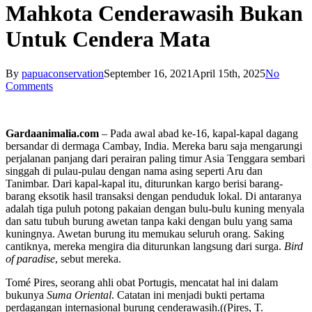
Mahkota Cenderawasih Bukan
Untuk Cendera Mata
By
papuaconservation
September 16, 2021
April 15th, 2025
No
Comments
Gardaanimalia.com
– Pada awal abad ke-16, kapal-kapal dagang
bersandar di dermaga Cambay, India. Mereka baru saja mengarungi
perjalanan panjang dari perairan paling timur Asia Tenggara sembari
singgah di pulau-pulau dengan nama asing seperti Aru dan
Tanimbar. Dari kapal-kapal itu, diturunkan kargo berisi barang-
barang eksotik hasil transaksi dengan penduduk lokal. Di antaranya
adalah tiga puluh potong pakaian dengan bulu-bulu kuning menyala
dan satu tubuh burung awetan tanpa kaki dengan bulu yang sama
kuningnya. Awetan burung itu memukau seluruh orang. Saking
cantiknya, mereka mengira dia diturunkan langsung dari surga.
Bird
of paradise
, sebut mereka.
Tomé Pires, seorang ahli obat Portugis, mencatat hal ini dalam
bukunya
Suma Oriental
. Catatan ini menjadi bukti pertama
perdagangan internasional burung cenderawasih.((Pires, T.