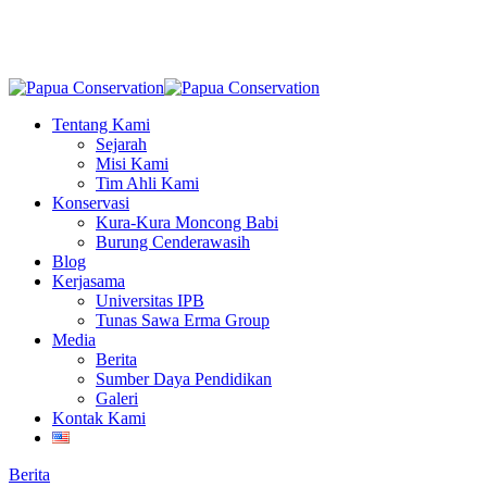
Skip
to
main
content
Menu
Tentang Kami
Sejarah
Misi Kami
Tim Ahli Kami
Konservasi
Kura-Kura Moncong Babi
Burung Cenderawasih
Blog
Kerjasama
Universitas IPB
Tunas Sawa Erma Group
Media
Berita
Sumber Daya Pendidikan
Galeri
Kontak Kami
Berita