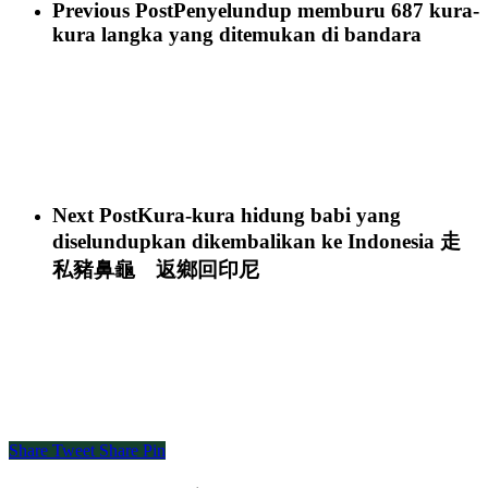
Previous Post
Penyelundup memburu 687 kura-
kura langka yang ditemukan di bandara
Next Post
Kura-kura hidung babi yang
diselundupkan dikembalikan ke Indonesia 走
私豬鼻龜 返鄉回印尼
Share
Tweet
Share
Pin