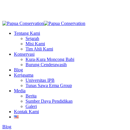
Skip
to
main
content
Menu
Tentang Kami
Sejarah
Misi Kami
Tim Ahli Kami
Konservasi
Kura-Kura Moncong Babi
Burung Cenderawasih
Blog
Kerjasama
Universitas IPB
Tunas Sawa Erma Group
Media
Berita
Sumber Daya Pendidikan
Galeri
Kontak Kami
Blog