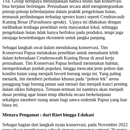
TSE Group berupaya menunjukkan bahwa bisnis dan konservasi
bisa berjalan beriringan. Perusahaan secara aktif mengintegrasikan
prinsip-prinsip keberlanjutan dalam praktik pengelolaan hutan,
termasuk perlindungan terhadap spesies kunci seperti Cendrawasih
Kuning Besar (
Paradisaea apoda
). Upaya ini dilakukan dengan
melibatkan lembaga penelitian serta masyarakat lokal, sehingga
pengelolaan hutan tidak hanya berfokus pada produksi, tetapi juga
menjaga keseimbangan ekosistem untuk jangka panjang.
Sebagai langkah awal dalam mendukung konservasi, Tim
Konservasi Papua melakukan penelitian untuk memahami lebih
dalam keberadaan Cenderawasih Kuning Besar di areal kerja
perusahaan. Tim Konservasi Papua berhasil memetakan habitat,
memperkirakan jumlah populasi, hingga mencatat jenis pohon dan
kondisi hutan yang menjadi favorit burung surga ini. Yang paling
menarik, tim memberi perhatian khusus pada “pohon lek” arena
panggung bagi burung jantan saat menari dan menjadi kunci penting
dalam siklus hidupnya. Temuan-temuan ini nantinya akan menjadi
dasar penting agar hutan tetap dikelola secara berkelanjutan
sekaligus memberi ruang aman bagi satwa endemik Papua yang luar
biasa ini.
Menara Pengamat : dari Riset hingga Edukasi
Sebagai bagian dari langkah nyata konservasi, pada November 2022
perusahaan membangun sebuah menara pengamat setinggi 20 meter