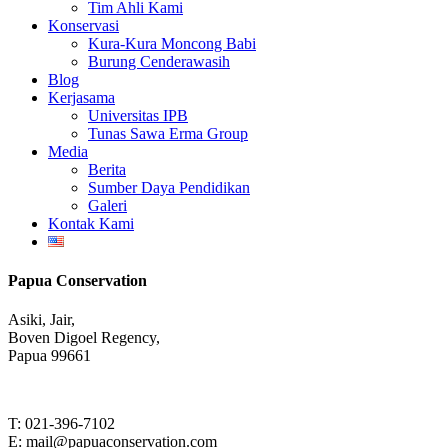
Tim Ahli Kami
Konservasi
Kura-Kura Moncong Babi
Burung Cenderawasih
Blog
Kerjasama
Universitas IPB
Tunas Sawa Erma Group
Media
Berita
Sumber Daya Pendidikan
Galeri
Kontak Kami
Papua Conservation
Asiki, Jair,
Boven Digoel Regency,
Papua 99661
T: 021-396-7102
E: mail@papuaconservation.com