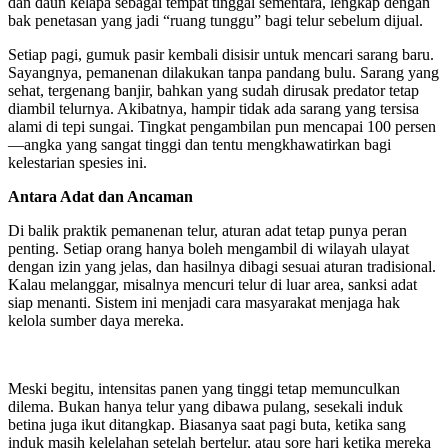
dan daun kelapa sebagai tempat tinggal sementara, lengkap dengan
bak penetasan yang jadi “ruang tunggu” bagi telur sebelum dijual.
Setiap pagi, gumuk pasir kembali disisir untuk mencari sarang baru.
Sayangnya, pemanenan dilakukan tanpa pandang bulu. Sarang yang
sehat, tergenang banjir, bahkan yang sudah dirusak predator tetap
diambil telurnya. Akibatnya, hampir tidak ada sarang yang tersisa
alami di tepi sungai. Tingkat pengambilan pun mencapai 100 persen
—angka yang sangat tinggi dan tentu mengkhawatirkan bagi
kelestarian spesies ini.
Antara Adat dan Ancaman
Di balik praktik pemanenan telur, aturan adat tetap punya peran
penting. Setiap orang hanya boleh mengambil di wilayah ulayat
dengan izin yang jelas, dan hasilnya dibagi sesuai aturan tradisional.
Kalau melanggar, misalnya mencuri telur di luar area, sanksi adat
siap menanti. Sistem ini menjadi cara masyarakat menjaga hak
kelola sumber daya mereka.
Meski begitu, intensitas panen yang tinggi tetap memunculkan
dilema. Bukan hanya telur yang dibawa pulang, sesekali induk
betina juga ikut ditangkap. Biasanya saat pagi buta, ketika sang
induk masih kelelahan setelah bertelur, atau sore hari ketika mereka