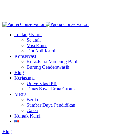
Skip
to
main
content
Menu
Tentang Kami
Sejarah
Misi Kami
Tim Ahli Kami
Konservasi
Kura-Kura Moncong Babi
Burung Cenderawasih
Blog
Kerjasama
Universitas IPB
Tunas Sawa Erma Group
Media
Berita
Sumber Daya Pendidikan
Galeri
Kontak Kami
Blog