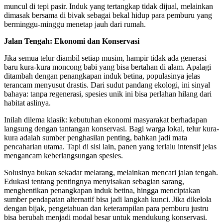
muncul di tepi pasir. Induk yang tertangkap tidak dijual, melainkan
dimasak bersama di bivak sebagai bekal hidup para pemburu yang
berminggu-minggu menetap jauh dari rumah.
Jalan Tengah: Ekonomi dan Konservasi
Jika semua telur diambil setiap musim, hampir tidak ada generasi
baru kura-kura moncong babi yang bisa bertahan di alam. Apalagi
ditambah dengan penangkapan induk betina, populasinya jelas
terancam menyusut drastis. Dari sudut pandang ekologi, ini sinyal
bahaya: tanpa regenerasi, spesies unik ini bisa perlahan hilang dari
habitat aslinya.
Inilah dilema klasik: kebutuhan ekonomi masyarakat berhadapan
langsung dengan tantangan konservasi. Bagi warga lokal, telur kura-
kura adalah sumber penghasilan penting, bahkan jadi mata
pencaharian utama. Tapi di sisi lain, panen yang terlalu intensif jelas
mengancam keberlangsungan spesies.
Solusinya bukan sekadar melarang, melainkan mencari jalan tengah.
Edukasi tentang pentingnya menyisakan sebagian sarang,
menghentikan penangkapan induk betina, hingga menciptakan
sumber pendapatan alternatif bisa jadi langkah kunci. Jika dikelola
dengan bijak, pengetahuan dan keterampilan para pemburu justru
bisa berubah menjadi modal besar untuk mendukung konservasi.