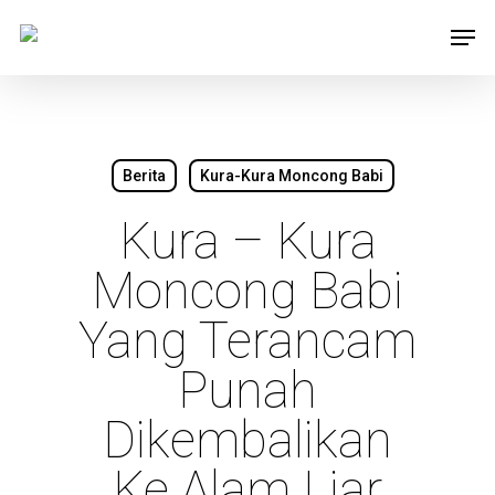
Skip
Men
to
main
content
Berita
Kura-Kura Moncong Babi
Kura – Kura
Moncong Babi
Yang Terancam
Punah
Dikembalikan
Ke Alam Liar