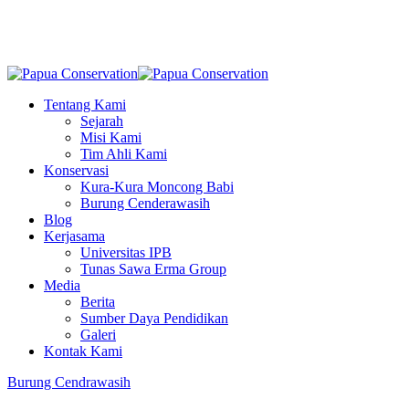
Skip
to
main
content
Menu
Tentang Kami
Sejarah
Misi Kami
Tim Ahli Kami
Konservasi
Kura-Kura Moncong Babi
Burung Cenderawasih
Blog
Kerjasama
Universitas IPB
Tunas Sawa Erma Group
Media
Berita
Sumber Daya Pendidikan
Galeri
Kontak Kami
Burung Cendrawasih