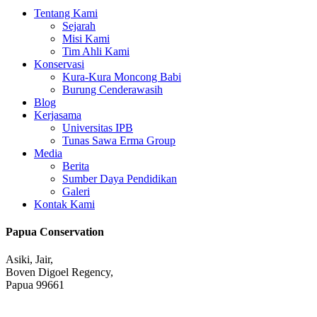
Close
Tentang Kami
Menu
Sejarah
Misi Kami
Tim Ahli Kami
Konservasi
Kura-Kura Moncong Babi
Burung Cenderawasih
Blog
Kerjasama
Universitas IPB
Tunas Sawa Erma Group
Media
Berita
Sumber Daya Pendidikan
Galeri
Kontak Kami
Papua Conservation
Asiki, Jair,
Boven Digoel Regency,
Papua 99661