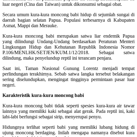
luar negeri (Cina dan Taiwan) untuk dikonsumsi sebagai obat.
Secara umum kura-kura moncong babi hidup di sejumlah sungai di
daerah bagian selatan Papua. Populasi terbesarnya di Kabupaten
Asmat, Mappi dan Merauke.
Kura-kura moncong babi merupakan satwa liar endemik Papua
yang dilindungi Undang-Undang berdasarkan Peraturan Menteri
Lingkungan Hidup dan Kehutanan Republik Indonesia Nomor
P.106/MENLHK/SETJEN/KUM.1/12/2018. Sebagai satwa
dilindung, maka penyelundup reptil ini terancam penjara.
Saat ini, Taman Nasional Gunung Lorentz menjadi tempat
perlindungan terakhirnya. Sebab satwa langka tersebut belakangan
sering diselundupkan, mengingat tingginya permintaan pasar luar
negeri.
Karakteristik kura-kura moncong babi
Kura-kura moncong babi tidak seperti spesies kura-kura air tawar
lainnya yang memiliki kaki sebagai alat gerak. Pada reptil ini, kaki
labi-labi berfungsi sebagai sirip, menyerupai penyu.
Hidungnya terlihat seperti babi yang memiliki lubang hidung di
ujung moncong berdaging. Inilah mengapa namanya disebut kura