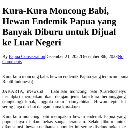
Kura-Kura Moncong Babi,
Hewan Endemik Papua yang
Banyak Diburu untuk Dijual
ke Luar Negeri
By
Papua Conservation
December 21, 2022
December 8th, 2023
No
Comments
Kura-kura moncong babi, hewan endemik Papua yang terancam punah 
Reptil Indonesia)
JAKARTA, iNews.id – Labi-labi moncong babi (Carettochelys
insculpta) merupakan ikan dengan jenis kura-kura berpunggung
(cangkang) lunak, anggota suku Trionychidae. Hewan reptil ini
sering juga disebut dengan nama kura-kura.
Kura-kura moncong babi merupakan hewan endemik Papua yang
populasinya di alam bebas sangat terancam. Selain diburu untuk
dikonsumsi, hewan peliharaan populer ini sering diselundupkan ke