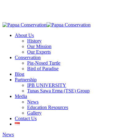
Skip
to
main
content
Menu
About Us
History
Our Mission
Our Experts
Conservation
Pig-Nosed Turtle
Bird of Paradise
Blog
Partnership
IPB UNIVERSITY
Tunas Sawa Erma (TSE) Group
Media
News
Education Resources
Gallery
Contact Us
News